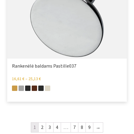
Rankenėlė baldams Pastille037
16,61
€
–
25,13
€
1
2
3
4
…
7
8
9
→