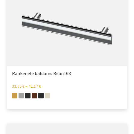
Rankenėlė baldams Bean168
33,65
€
–
42,17
€