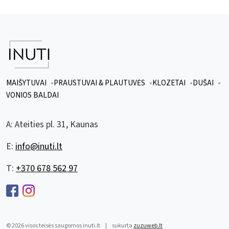
MAIŠYTUVAI
PRAUSTUVAI & PLAUTUVĖS
KLOZETAI
DUŠAI
VONIOS BALDAI
A:
Ateities pl. 31, Kaunas
E:
info@inuti.lt
T:
+370 678 562 97
© 2026 visos teisės saugomos inuti.lt
|
sukurta
zuzuweb.lt