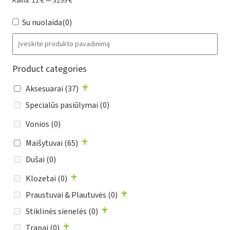
Kaina:
12 €
—
3299 €
Su nuolaida
(0)
Product categories
Aksesuarai
(37)
Specialūs pasiūlymai
(0)
Vonios
(0)
Maišytuvai
(65)
Dušai
(0)
Klozetai
(0)
Praustuvai & Plautuvės
(0)
Stiklinės sienelės
(0)
Trapai
(0)