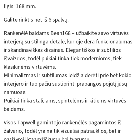
Ilgis: 168 mm.
Galite rinktis net iš 6 spalvų.
Rankenėlė baldams Bean168 – užbaikite savo virtuvės
interjerą su stilinga detale, kurioje dera funkcionalumas
ir skandinaviškas dizainas. Elegantiškos ir subtilios
išvaizdos, todėl puikiai tinka tiek modernioms, tiek
klasikinėms virtuvėms.
Minimalizmas ir subtilumas leidžia derėti prie bet kokio
interjero ir tuo pačiu sustiprinti prabangos pojūtį jūsų
namuose.
Puikiai tinka stalčiams, spintelėms ir kitiems virtuvės
baldams.
Visos Tapwell gamintojo rankenėlės pagamintos iš
žalvario, todėl yra ne tik vizualiai patrauklios, bet ir
pasižymi ilgaamžiškumu bei tvarumu.