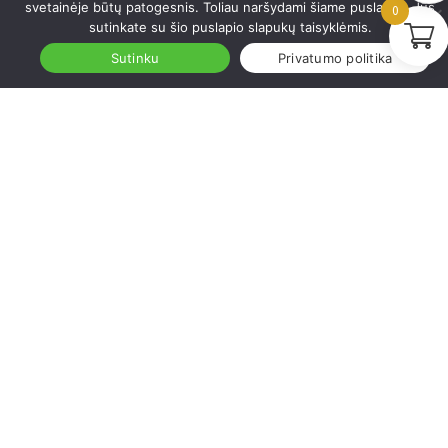
svetainėje būtų patogesnis. Toliau naršydami šiame puslapyje Jūs
0
sutinkate su šio puslapio slapukų taisyklėmis.
Sutinku
Privatumo politika
Komodos