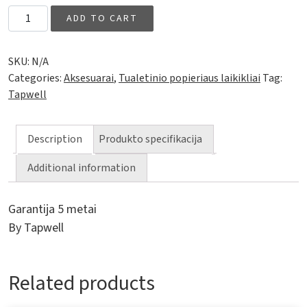
Tualetinio popieriaus laikiklis TA236 quantity
ADD TO CART
SKU:
N/A
Categories:
Aksesuarai
,
Tualetinio popieriaus laikikliai
Tag:
Tapwell
Description
Produkto specifikacija
Additional information
Garantija 5 metai
By Tapwell
Related products