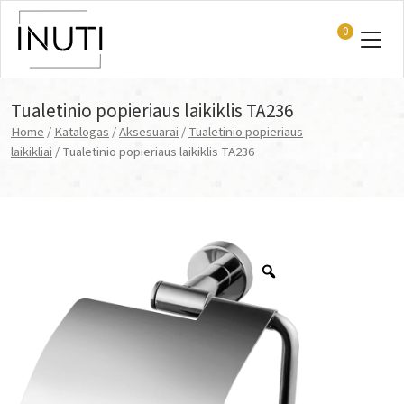
0
Main Navigation
Tualetinio popieriaus laikiklis TA236
Home
/
Katalogas
/
Aksesuarai
/
Tualetinio popieriaus
laikikliai
/ Tualetinio popieriaus laikiklis TA236