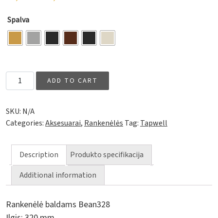
Spalva
Rankenėlė baldams Bean328 quantity
ADD TO CART
SKU:
N/A
Categories:
Aksesuarai
,
Rankenėlės
Tag:
Tapwell
Description
Produkto specifikacija
Additional information
Rankenėlė baldams Bean328
Ilgis: 320 mm.