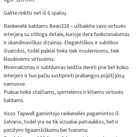
Galite rinktis net iš 6 spalvų.
Rankenėlė baldams Bean328 – užbaikite savo virtuvės
interjerą su stilinga detale, kurioje dera funkcionalumas
ir skandinaviškas dizainas. Elegantiškos ir subtilios
išvaizdos, todėl puikiai tinka tiek modernioms, tiek
klasikinėms virtuvėms.
Minimalizmas ir subtilumas leidžia derėti prie bet kokio
interjero ir tuo pačiu sustiprinti prabangos pojūtį jūsų
namuose.
Puikiai tinka stalčiams, spintelėms ir kitiems virtuvės
baldams.
Visos Tapwell gamintojo rankenėlės pagamintos iš
žalvario, todėl yra ne tik vizualiai patrauklios, bet ir
pasižymi ilgaamžiškumu bei tvarumu.