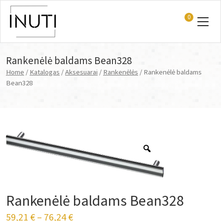
0
Main Navigation
Rankenėlė baldams Bean328
Home
/
Katalogas
/
Aksesuarai
/
Rankenėlės
/ Rankenėlė baldams
Bean328
Rankenėlė baldams Bean328
59,21
€
–
76,24
€