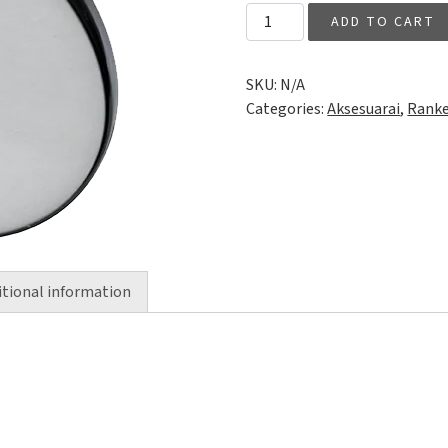
Rankenėlė baldams Pastille0
ADD TO CART
SKU:
N/A
Categories:
Aksesuarai
,
Ranke
itional information