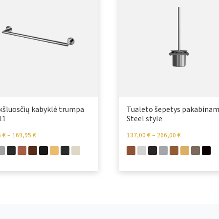
kšluosčių kabyklė trumpa
Tualeto šepetys pakabina
11
Steel style
6
€
–
169,95
€
137,00
€
–
266,00
€