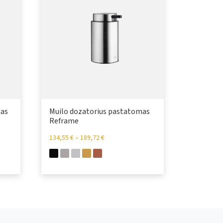
mas
Muilo dozatorius pastatomas
Reframe
134,55
€
–
189,72
€