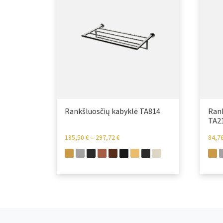
Rankšluosčių kabyklė TA814
Ran
TA2
195,50
€
–
297,72
€
84,7