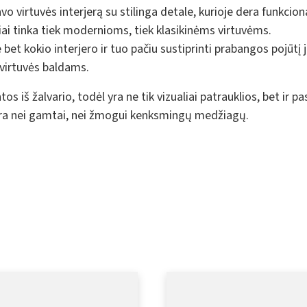
o virtuvės interjerą su stilinga detale, kurioje dera funkcio
kiai tinka tiek modernioms, tiek klasikinėms virtuvėms.
 bet kokio interjero ir tuo pačiu sustiprinti prabangos pojūt
 virtuvės baldams.
 iš žalvario, todėl yra ne tik vizualiai patrauklios, bet ir 
ra nei gamtai, nei žmogui kenksmingų medžiagų.