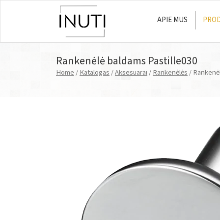
APIE MUS
PROD
Main Navigation
Rankenėlė baldams Pastille030
Home
/
Katalogas
/
Aksesuarai
/
Rankenėlės
/ Rankenėl