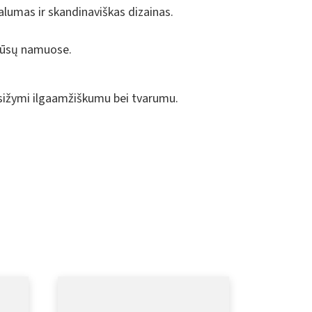
nalumas ir skandinaviškas dizainas.
į jūsų namuose.
pasižymi ilgaamžiškumu bei tvarumu.