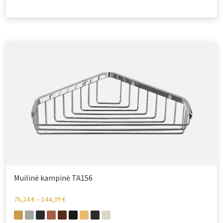
Muilinė kampinė TA156
76,24
€
–
144,39
€