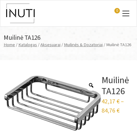
0
Main Navigation
Muilinė TA126
Home
/
Katalogas
/
Aksesuarai
/
Muilinės & Dozatoriai
/ Muilinė TA126
Muilinė
TA126
42,17
€
–
84,76
€