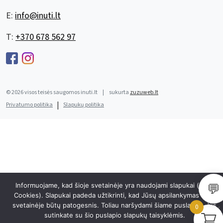
E:
info@inuti.lt
T:
+370 678 562 97
© 2026 visos teisės saugomos inuti.lt
|
sukurta
zuzuweb.lt
|
Privatumo politika
Slapukų politika
💬
Informuojame, kad šioje svetainėje yra naudojami slapukai (angl.
Cookies). Slapukai padeda užtikrinti, kad Jūsų apsilankymas šioje
svetainėje būtų patogesnis. Toliau naršydami šiame puslapyje Jūs
0
sutinkate su šio puslapio slapukų taisyklėmis.