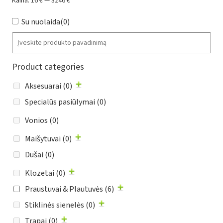
Kaina:
16 €
—
3246 €
Su nuolaida
(0)
Product categories
Aksesuarai
(0)
Specialūs pasiūlymai
(0)
Vonios
(0)
Maišytuvai
(0)
Dušai
(0)
Klozetai
(0)
Praustuvai & Plautuvės
(6)
Stiklinės sienelės
(0)
Trapai
(0)