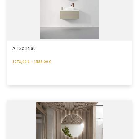
Air Solid 80
1278,00
€
–
1588,00
€