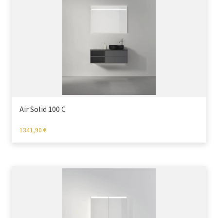
Air Solid 100 C
1341,90
€