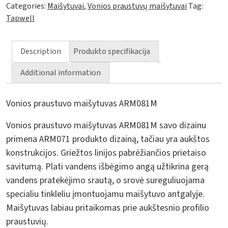
Categories:
Maišytuvai
,
Vonios praustuvų maišytuvai
Tag:
Tapwell
Description
Produkto specifikacija
Additional information
Vonios praustuvo maišytuvas ARM081M
Vonios praustuvo maišytuvas ARM081M savo dizainu
primena ARM071 produkto dizainą, tačiau yra aukštos
konstrukcijos. Griežtos linijos pabrėžiančios prietaiso
savitumą. Plati vandens išbėgimo angą užtikrina gerą
vandens pratekėjimo srautą, o srovė sureguliuojama
specialiu tinkleliu įmontuojamu maišytuvo antgalyje.
Maišytuvas labiau pritaikomas prie aukštesnio profilio
praustuvių.