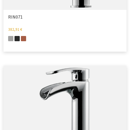
RIN071
382,91
€