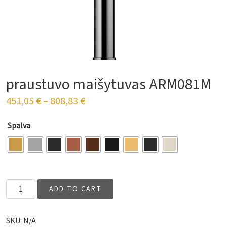
praustuvo maišytuvas ARM081M
451,05
€
–
808,83
€
Spalva
Vonios praustuvo maišytuvas ARM081M quantity
ADD TO CART
SKU:
N/A