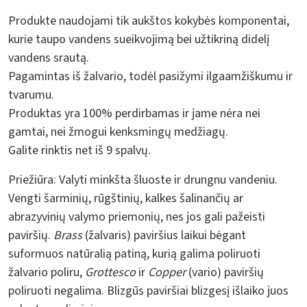
Produkte naudojami tik aukštos kokybės komponentai,
kurie taupo vandens sueikvojimą bei užtikriną didelį
vandens srautą.
Pagamintas iš žalvario, todėl pasižymi ilgaamžiškumu ir
tvarumu.
Produktas yra 100% perdirbamas ir jame nėra nei
gamtai, nei žmogui kenksmingų medžiagų.
Galite rinktis net iš 9 spalvų.
Priežiūra:
Valyti minkšta šluoste ir drungnu vandeniu.
Vengti šarminių, rūgštinių, kalkes šalinančių ar
abrazyvinių valymo priemonių, nes jos gali pažeisti
paviršių.
Brass
(žalvaris) paviršius laikui bėgant
suformuos natūralią patiną, kurią galima poliruoti
žalvario poliru,
Grottesco
ir
Copper
(vario) paviršių
poliruoti negalima. Blizgūs paviršiai blizgesį išlaiko juos