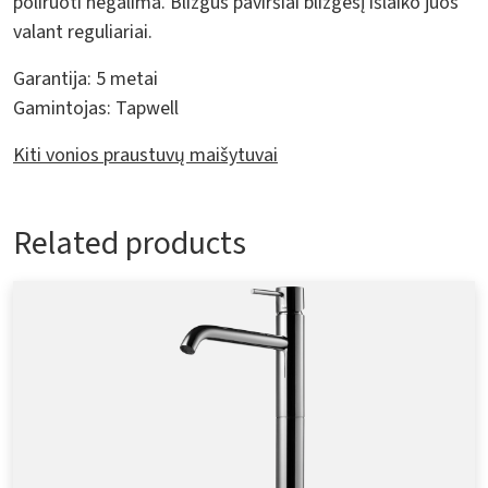
poliruoti negalima. Blizgūs paviršiai blizgesį išlaiko juos
valant reguliariai.
Garantija:
5 metai
Gamintojas:
Tapwell
Kiti vonios praustuvų maišytuvai
Related products