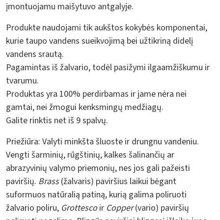
įmontuojamu maišytuvo antgalyje.
Produkte naudojami tik aukštos kokybės komponentai,
kurie taupo vandens sueikvojimą bei užtikriną didelį
vandens srautą.
Pagamintas iš žalvario, todėl pasižymi ilgaamžiškumu ir
tvarumu.
Produktas yra 100% perdirbamas ir jame nėra nei
gamtai, nei žmogui kenksmingų medžiagų.
Galite rinktis net iš 9 spalvų.
Priežiūra:
Valyti minkšta šluoste ir drungnu vandeniu.
Vengti šarminių, rūgštinių, kalkes šalinančių ar
abrazyvinių valymo priemonių, nes jos gali pažeisti
paviršių.
Brass
(žalvaris) paviršius laikui bėgant
suformuos natūralią patiną, kurią galima poliruoti
žalvario poliru,
Grottesco
ir
Copper
(vario) paviršių