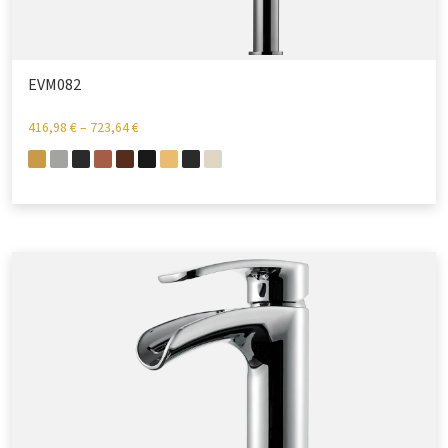
EVM082
416,98
€
–
723,64
€