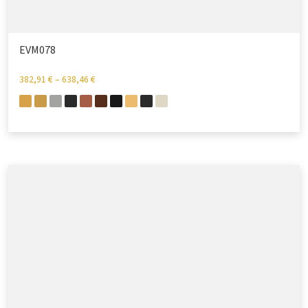
EVM078
382,91
€
–
638,46
€