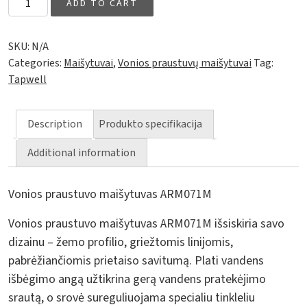
ADD TO CART
SKU:
N/A
Categories:
Maišytuvai
,
Vonios praustuvų maišytuvai
Tag:
Tapwell
Description
Produkto specifikacija
Additional information
Vonios praustuvo maišytuvas ARM071M
Vonios praustuvo maišytuvas ARM071M išsiskiria savo
dizainu – žemo profilio, griežtomis linijomis,
pabrėžiančiomis prietaiso savitumą. Plati vandens
išbėgimo angą užtikrina gerą vandens pratekėjimo
srautą, o srovė sureguliuojama specialiu tinkleliu