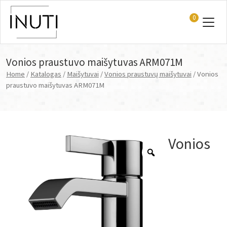
0
Main Navigation
Vonios praustuvo maišytuvas ARM071M
Home
/
Katalogas
/
Maišytuvai
/
Vonios praustuvų maišytuvai
/ Vonios
praustuvo maišytuvas ARM071M
Vonios