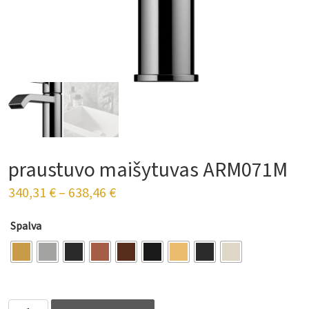
praustuvo maišytuvas ARM071M
340,31
€
–
638,46
€
Spalva
Vonios praustuvo maišytuvas ARM071M quantity