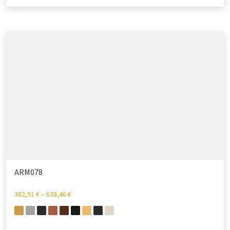
ARM078
382,91
€
–
638,46
€