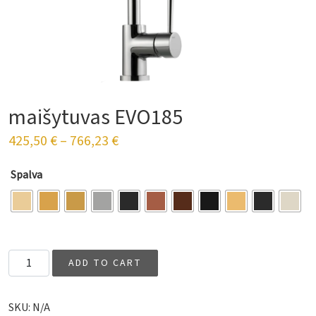
maišytuvas EVO185
425,50
€
–
766,23
€
Spalva
Virtuvės maišytuvas EVO185 quantity
ADD TO CART
SKU:
N/A