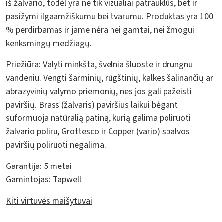
iš žalvario, todėl yra ne tik vizualiai patrauklūs, bet ir
pasižymi ilgaamžiškumu bei tvarumu. Produktas yra 100
% perdirbamas ir jame nėra nei gamtai, nei žmogui
kenksmingų medžiagų.
Priežiūra:
Valyti minkšta, švelnia šluoste ir drungnu
vandeniu. Vengti šarminių, rūgštinių, kalkes šalinančių ar
abrazyvinių valymo priemonių, nes jos gali pažeisti
paviršių. Brass (žalvaris) paviršius laikui bėgant
suformuoja natūralią patiną, kurią galima poliruoti
žalvario poliru, Grottesco ir Copper (vario) spalvos
paviršių poliruoti negalima.
Garantija:
5 metai
Gamintojas:
Tapwell
Kiti virtuvės maišytuvai