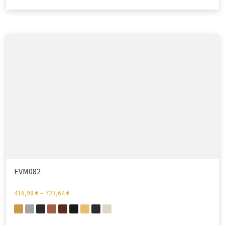
EVM082
416,98
€
–
723,64
€