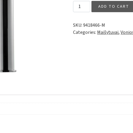
RIN081 quantity
ADD TO CART
SKU:
9418466-M
Categories:
Maišytuvai
,
Vonio