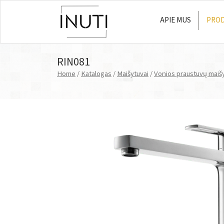
APIE MUS
PROD
Main Navigation
RIN081
Home
/
Katalogas
/
Maišytuvai
/
Vonios praustuvų maiš