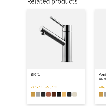
Related products
BI071
Voni
ARM
297,72
€
–
553,27
€
416,