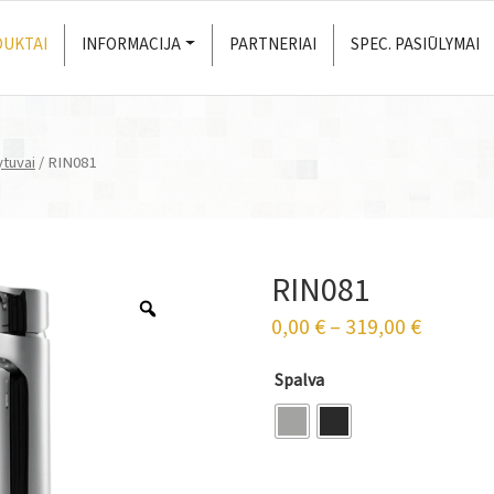
UKTAI
INFORMACIJA
PARTNERIAI
SPEC. PASIŪLYMAI
ytuvai
/ RIN081
RIN081
0,00
€
–
319,00
€
Spalva