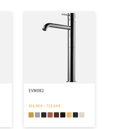
EVM082
416,98
€
–
723,64
€