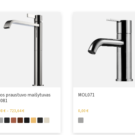
os praustuvo maišytuvas
MOL071
081
98
€
–
723,64
€
0,00
€