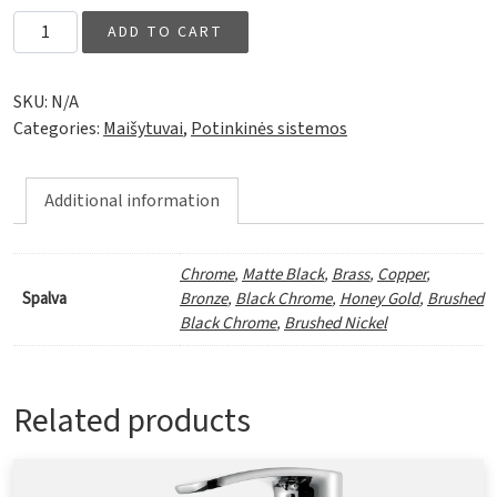
Tapwell ZSOF092, 450X320 mm įleidžiama dušo galva quantity
ADD TO CART
SKU:
N/A
Categories:
Maišytuvai
,
Potinkinės sistemos
Additional information
Chrome
,
Matte Black
,
Brass
,
Copper
,
Spalva
Bronze
,
Black Chrome
,
Honey Gold
,
Brushed
Black Chrome
,
Brushed Nickel
Related products