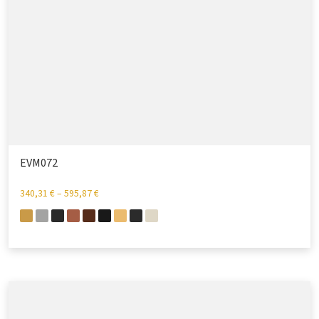
EVM072
340,31
€
–
595,87
€