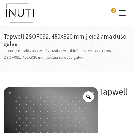
0
Main Navigation
Tapwell ZSOF092, 450X320 mm įleidžiama dušo
galva
Home
/
Katalogas
/
Maišytuvai
/
Potinkinės sistemos
/ Tapwell
ZSOF092, 450X320 mm įleidžiama dušo galva
Tapwell