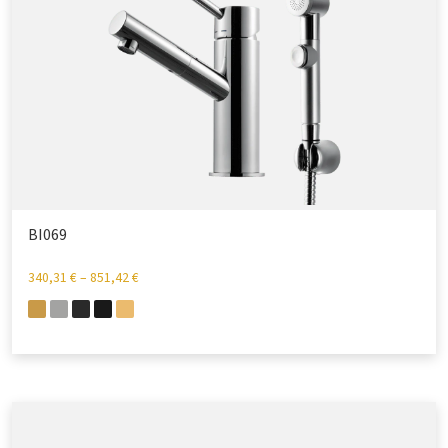
BI069
340,31
€
–
851,42
€