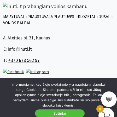
MAIŠYTUVAI
PRAUSTUVAI & PLAUTUVĖS
KLOZETAI
DUŠAI
VONIOS BALDAI
A:
Ateities pl. 31, Kaunas
E:
info@inuti.lt
T:
+370 678 562 97
Informuojame, kad šioje svetainėje yra naudojami slapukai
© 2026 visos teisės saugomos inuti.lt
|
sukurta
zuzuweb.lt
(angl. Cookies). Slapukai padeda užtikrinti, kad Jūsų
apsilankymas šioje svetainėje būtų patogesnis. Toliau
|
Privatumo politika
Slapukų politika
💬
naršydami šiame puslapyje Jūs sutinkate su šio puslapio
slapukų taisyklėmis.
0
Sutinku