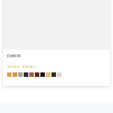
EVM078
382,91
€
–
638,46
€