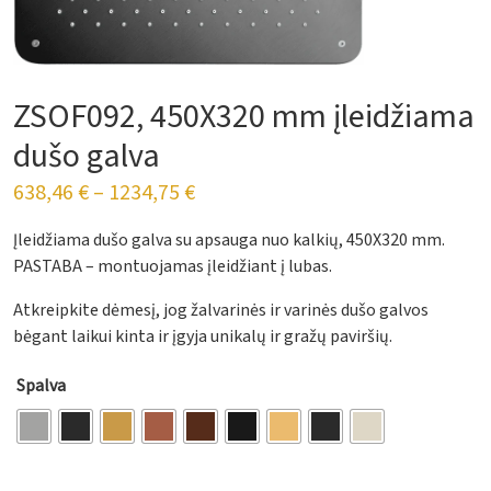
ZSOF092, 450X320 mm įleidžiama
dušo galva
638,46
€
–
1234,75
€
Įleidžiama dušo galva su apsauga nuo kalkių, 450X320 mm.
PASTABA – montuojamas įleidžiant į lubas.
Atkreipkite dėmesį, jog žalvarinės ir varinės dušo galvos
bėgant laikui kinta ir įgyja unikalų ir gražų paviršių.
Spalva