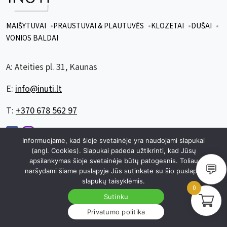
MAIŠYTUVAI
PRAUSTUVAI & PLAUTUVĖS
KLOZETAI
DUŠAI
VONIOS BALDAI
A:
Ateities pl. 31, Kaunas
E:
info@inuti.lt
T:
+370 678 562 97
Informuojame, kad šioje svetainėje yra naudojami slapukai
(angl. Cookies). Slapukai padeda užtikrinti, kad Jūsų
apsilankymas šioje svetainėje būtų patogesnis. Toliau
💬
© 2026 visos teisės saugomos inuti.lt
|
sukurta
zuzuweb.lt
naršydami šiame puslapyje Jūs sutinkate su šio puslapio
|
Privatumo politika
Slapukų politika
slapukų taisyklėmis.
0
Sutinku
Privatumo politika