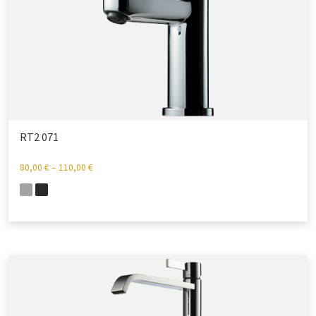
RT2 071
80,00
€
–
110,00
€