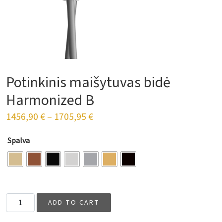
Potinkinis maišytuvas bidė
Harmonized B
1456,90
€
–
1705,95
€
Spalva
Potinkinis maišytuvas bidė Harmonized B quantity
ADD TO CART