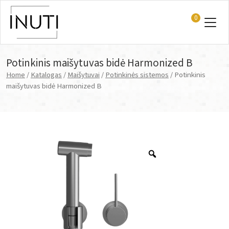
0
Main Navigation
Potinkinis maišytuvas bidė Harmonized B
Home
/
Katalogas
/
Maišytuvai
/
Potinkinės sistemos
/ Potinkinis
maišytuvas bidė Harmonized B