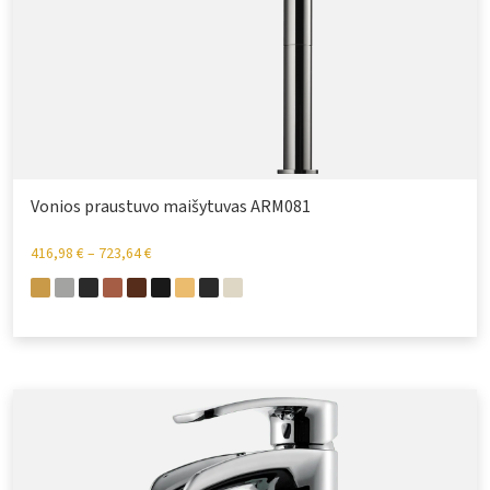
Vonios praustuvo maišytuvas ARM081
416,98
€
–
723,64
€