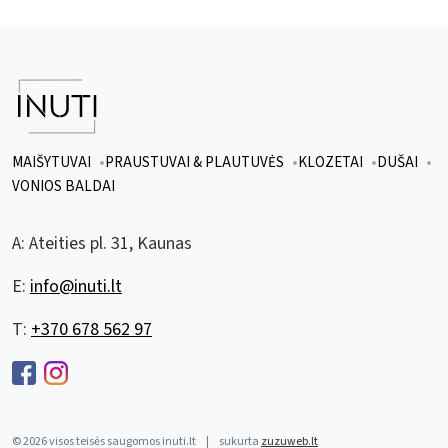
MAIŠYTUVAI
PRAUSTUVAI & PLAUTUVĖS
KLOZETAI
DUŠAI
VONIOS BALDAI
A:
Ateities pl. 31, Kaunas
E:
info@inuti.lt
T:
+370 678 562 97
© 2026 visos teisės saugomos inuti.lt
|
sukurta
zuzuweb.lt