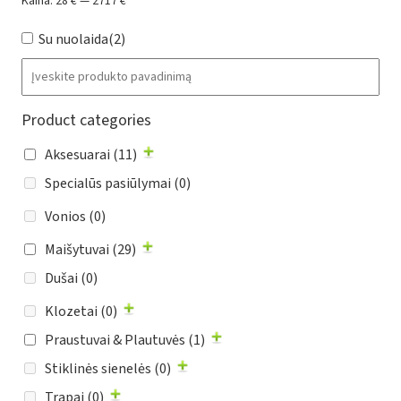
Kaina:
28 €
—
2717 €
Su nuolaida
(2)
Product categories
Aksesuarai
(11)
Specialūs pasiūlymai
(0)
Vonios
(0)
Maišytuvai
(29)
Dušai
(0)
Klozetai
(0)
Praustuvai & Plautuvės
(1)
Stiklinės sienelės
(0)
Trapai
(0)