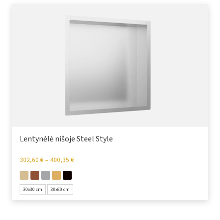
Lentynėlė nišoje Steel Style
302,60
€
–
400,35
€
30x30 cm
30x60 cm