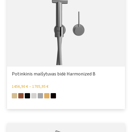
Potinkinis maišytuvas bidė Harmonized B
1456,90
€
–
1705,95
€