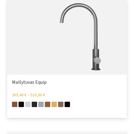
Maišytuvas Equip
309,40
€
–
510,00
€