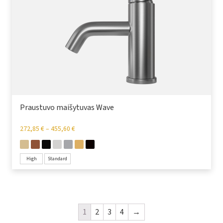
Praustuvo maišytuvas Wave
272,85
€
–
455,60
€
High
Standard
1
2
3
4
→