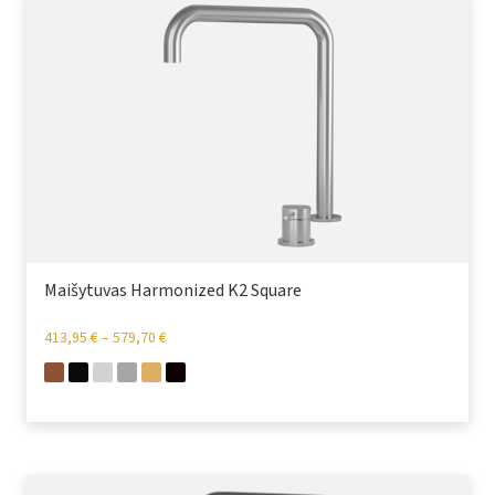
Maišytuvas Harmonized K2 Square
413,95
€
–
579,70
€