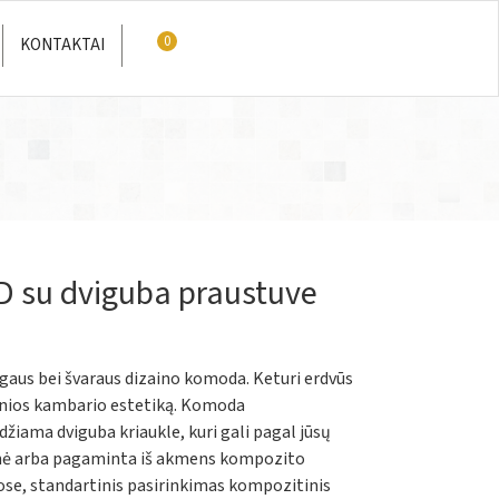
0
KONTAKTAI
 D su dviguba praustuve
ygaus bei švaraus dizaino komoda. Keturi erdvūs
 vonios kambario estetiką. Komoda
žiama dviguba kriaukle, kuri gali pagal jūsų
ninė arba pagaminta iš akmens kompozito
se, standartinis pasirinkimas kompozitinis