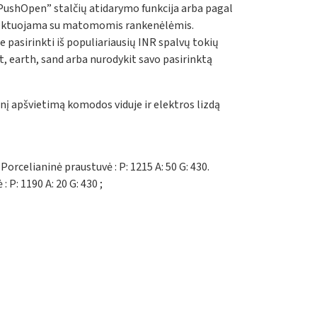
 „PushOpen” stalčių atidarymo funkcija arba pagal
plektuojama su matomomis rankenėlėmis.
e pasirinkti iš populiariausių INR spalvų tokių
st, earth, sand arba nurodykit savo pasirinktą
inį apšvietimą komodos viduje ir elektros lizdą
Porcelianinė praustuvė : P: 1215 A: 50 G: 430.
P: 1190 A: 20 G: 430 ;