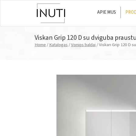
APIE MUS
PROD
Main Navigation
Viskan Grip 120 D su dviguba praust
Home
/
Katalogas
/
Vonios baldai
/ Viskan Grip 120 D s