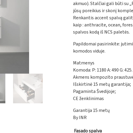
akmuo). Stalčiai gali būti su
jūsų poreikius ir skonį kom
Renkantis accent spalvą galit
kaip : anthracite, ocean, fore
spalvos kodą iš NCS paletės.
Papildomai pasirinkite: jutim
komodos viduje.
Matmenys
Komoda: P: 1180 A: 490 G: 425. 
Akmens kompozito praustuvė : 
Išskirtinė 15 metų garantija;
Pagaminta Švedijoje;
CE ženklinimas
Garantija 15 metų
By INR
Fasado spalva