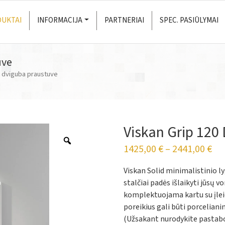
UKTAI
INFORMACIJA
PARTNERIAI
SPEC. PASIŪLYMAI
uve
u dviguba praustuve
Viskan Grip 120
1425,00
€
–
2441,00
€
Viskan Solid minimalistinio l
stalčiai padės išlaikyti jūsų
komplektuojama kartu su įleid
poreikius gali būti porcelia
(Užsakant nurodykite pastabo