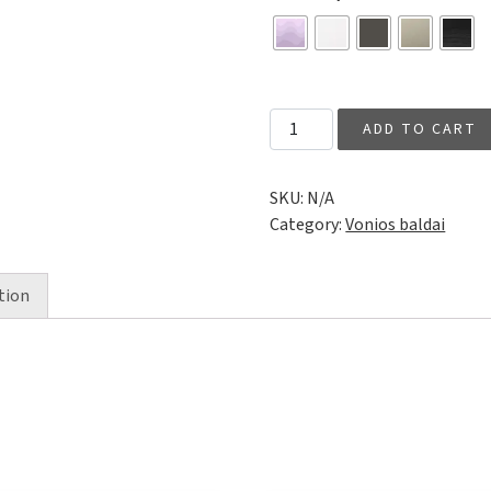
Viskan Grip 120 D su dviguba 
ADD TO CART
SKU:
N/A
Category:
Vonios baldai
tion