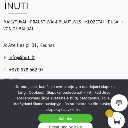
MAIŠYTUVAI
PRAUSTUVAI & PLAUTUVĖS
KLOZETAI
DUŠAI
VONIOS BALDAI
A:
Ateities pl. 31, Kaunas
E:
info@inuti.lt
T:
+370 678 562 97
Informuojame, kad šioje svetainėje yra naudojami slapukai
(angl. Cookies). Slapukai padeda užtikrinti, kad Jūsų
apsilankymas šioje svetainėje būtų patogesnis. Toliau
💬
© 2026 visos teisės saugomos inuti.lt
|
sukurta
zuzuweb.lt
naršydami šiame puslapyje Jūs sutinkate su šio puslapio
|
Privatumo politika
Slapukų politika
slapukų taisyklėmis.
0
Sutinku
Privatumo politika