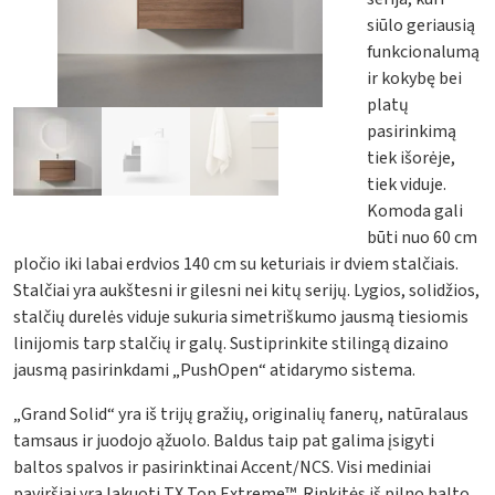
siūlo geriausią
funkcionalumą
ir kokybę bei
platų
pasirinkimą
tiek išorėje,
tiek viduje.
Komoda gali
būti nuo 60 cm
pločio iki labai erdvios 140 cm su keturiais ir dviem stalčiais.
Stalčiai yra aukštesni ir gilesni nei kitų serijų. Lygios, solidžios,
stalčių durelės viduje sukuria simetriškumo jausmą tiesiomis
linijomis tarp stalčių ir galų. Sustiprinkite stilingą dizaino
jausmą pasirinkdami „PushOpen“ atidarymo sistema.
„Grand Solid“ yra iš trijų gražių, originalių fanerų, natūralaus
tamsaus ir juodojo ąžuolo. Baldus taip pat galima įsigyti
baltos spalvos ir pasirinktinai Accent/NCS. Visi mediniai
paviršiai yra lakuoti TX Top Extreme™. Rinkitės iš pilno balto