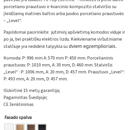
porceliano praustuvo ir kvarcinio kompozito stalviršio su
įleidžiamą matinės baltos arba juodos porceliano praustuvės
– „Level“.
Papildomai pasirinkite: jutiminį apšvietimą komodos viduje ir
po ja, bei praktišku elektros lizdu. Kiekviename viršutiniame
dviem egzemplioriais.
stalčiuje yra nedidelė talpykla su
Komoda: P: 996 mm A: 570 mm P: 450 mm. Porcelianinis
praustuvas: P: 1010 mm, A: 30 mm, D: 460 mm. Stalviršis
„Level“ : P: 1006 mm, A: 20 mm, D: 457 mm. Praustuvo „Level“:
P: 493 mm, A: 20 mm, D: 457 mm.
Išskirtinė 15 metų garantija;
Pagamintas Švedijoje;
CE ženklinimas
Fasado spalva