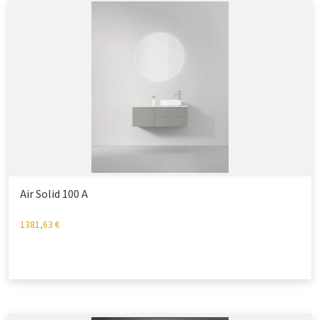
Air Solid 100 A
1381,63
€