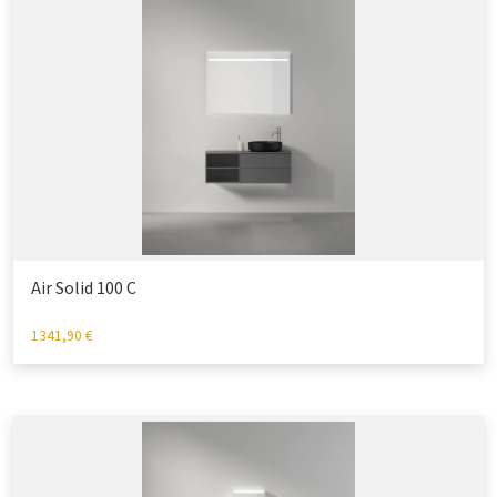
Air Solid 100 C
1341,90
€