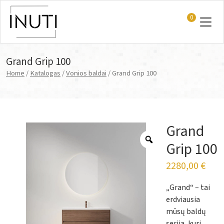
0
Main Navigation
Grand Grip 100
Home
/
Katalogas
/
Vonios baldai
/ Grand Grip 100
Grand
Grip 100
2280,00
€
„Grand“ – tai
erdviausia
mūsų baldų
serija, kuri