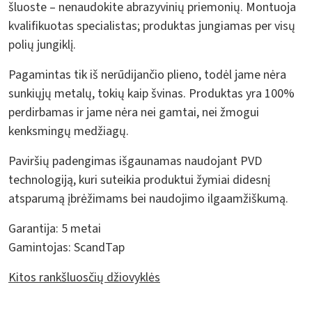
šluoste – nenaudokite abrazyvinių priemonių. Montuoja
kvalifikuotas specialistas; produktas jungiamas per visų
polių jungiklį.
Pagamintas tik iš nerūdijančio plieno, todėl jame nėra
sunkiųjų metalų, tokių kaip švinas. Produktas yra 100%
perdirbamas ir jame nėra nei gamtai, nei žmogui
kenksmingų medžiagų.
Paviršių padengimas išgaunamas naudojant PVD
technologiją, kuri suteikia produktui žymiai didesnį
atsparumą įbrėžimams bei naudojimo ilgaamžiškumą.
Garantija:
5 metai
Gamintojas:
ScandTap
Kitos rankšluosčių džiovyklės