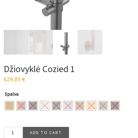
Džiovyklė Cozied 1
629,85
€
Spalva
Džiovyklė Cozied 1 quantity
ADD TO CART