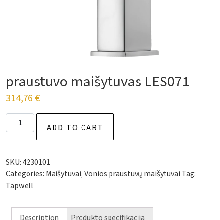
praustuvo maišytuvas LES071
314,76
€
Vonios praustuvo maišytuvas LES071 quantity
ADD TO CART
SKU:
4230101
Categories:
Maišytuvai
,
Vonios praustuvų maišytuvai
Tag:
Tapwell
Description
Produkto specifikacija