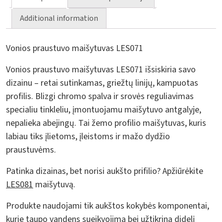
Additional information
Vonios praustuvo maišytuvas LES071
Vonios praustuvo maišytuvas LES071 išsiskiria savo
dizainu – retai sutinkamas, griežtų linijų, kampuotas
profilis. Blizgi chromo spalva ir srovės reguliavimas
specialiu tinkleliu, įmontuojamu maišytuvo antgalyje,
nepalieka abejingų. Tai žemo profilio maišytuvas, kuris
labiau tiks įlietoms, įleistoms ir mažo dydžio
praustuvėms.
Patinka dizainas, bet norisi aukšto prifilio? Apžiūrėkite
LES081
maišytuvą.
Produkte naudojami tik aukštos kokybės komponentai,
kurie taupo vandens sueikvojimą bei užtikriną didelį