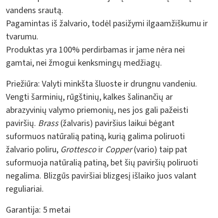
vandens srautą.
Pagamintas iš žalvario, todėl pasižymi ilgaamžiškumu ir
tvarumu.
Produktas yra 100% perdirbamas ir jame nėra nei
gamtai, nei žmogui kenksmingų medžiagų.
Priežiūra:
Valyti minkšta šluoste ir drungnu vandeniu.
Vengti šarminių, rūgštinių, kalkes šalinančių ar
abrazyvinių valymo priemonių, nes jos gali pažeisti
paviršių.
Brass
(žalvaris) paviršius laikui bėgant
suformuos natūralią patiną, kurią galima poliruoti
žalvario poliru,
Grottesco
ir
Copper
(vario) taip pat
suformuoja natūralią patiną, bet šių paviršių poliruoti
negalima. Blizgūs paviršiai blizgesį išlaiko juos valant
reguliariai.
Garantija:
5 metai