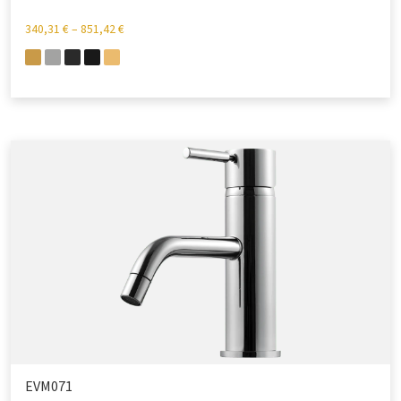
340,31
€
–
851,42
€
EVM071