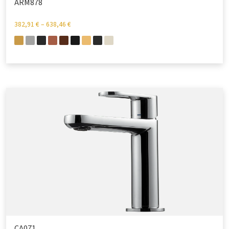
ARM878
382,91
€
–
638,46
€
CA071