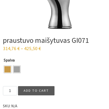
praustuvo maišytuvas GI071
314,76
€
–
425,50
€
Spalva
Vonios praustuvo maišytuvas GI071 quantity
ADD TO CART
SKU:
N/A