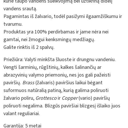
kurie taupo vandens sueikvojimą bei užtikriną didelį
vandens srautą.
Pagamintas iš žalvario, todėl pasižymi ilgaamžiškumu ir
tvarumu.
Produktas yra 100% perdirbamas ir jame nėra nei
gamtai, nei žmogui kenksmingų medžiagų.
Galite rinktis iš 2 spalvų.
Priežiūra:
Valyti minkšta šluoste ir drungnu vandeniu.
Vengti šarminių, rūgštinių, kalkes šalinančių ar
abrazyvinių valymo priemonių, nes jos gali pažeisti
paviršių.
Brass
(žalvaris) paviršius laikui bėgant
suformuos natūralią patiną, kurią galima poliruoti
žalvario poliru,
Grottesco
ir
Copper
(vario) paviršių
poliruoti negalima. Blizgūs paviršiai blizgesį išlaiko juos
valant reguliariai.
Garantija:
5 metai