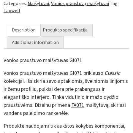
Categories:
Maišytuvai
,
Vonios praustuvų maišytuvai
Tag:
Tapwell
Description
Produkto specifikacija
Additional information
Vonios praustuvo maišytuvas GI071
Vonios praustuvo maišytuvas GI071 priklauso
Classic
kolekcijai. Išsiskiria savo aptakiomis, švelniomis linijomis
ir žemu profiliu, puikiai dera prie prabangaus ir
elegantiško interjero. Tinka vidutinio ir mažo dydžio
praustuvėms. Dizainu primena
FA071
maišytuvą, skiriasi
vandens paleidimo rankenėle.
Produkte naudojami tik aukštos kokybės komponentai,