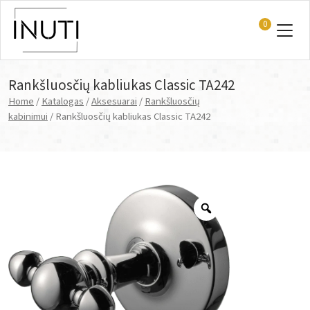
0
Main Navigation
Rankšluosčių kabliukas Classic TA242
Home
/
Katalogas
/
Aksesuarai
/
Rankšluosčių
kabinimui
/ Rankšluosčių kabliukas Classic TA242