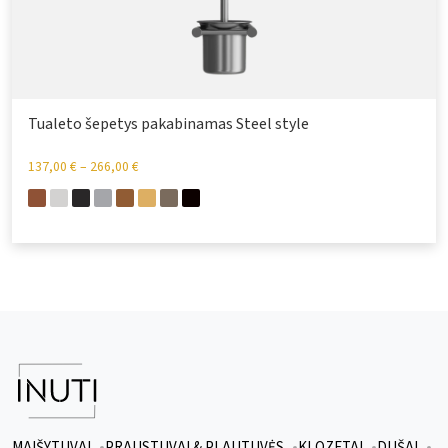
Tualeto šepetys pakabinamas Steel style
137,00
€
–
266,00
€
MAIŠYTUVAI
PRAUSTUVAI & PLAUTUVĖS
KLOZETAI
DUŠAI