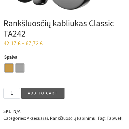
Rankšluosčių kabliukas Classic
TA242
42,17
€
–
67,72
€
Spalva
Rankšluosčių kabliukas Classic TA242 quantity
ADD TO CART
SKU:
N/A
Categories:
Aksesuarai
,
Rankšluosčių kabinimui
Tag:
Tapwell