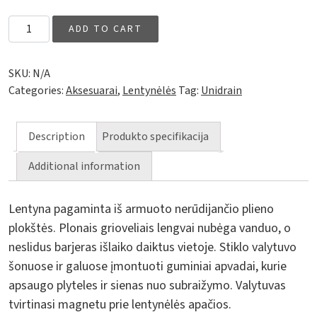
Lentynėlė su stiklo valytuvu Reframe quantity
ADD TO CART
SKU:
N/A
Categories:
Aksesuarai
,
Lentynėlės
Tag:
Unidrain
Description
Produkto specifikacija
Additional information
Lentyna pagaminta iš armuoto nerūdijančio plieno
plokštės. Plonais grioveliais lengvai nubėga vanduo, o
neslidus barjeras išlaiko daiktus vietoje. Stiklo valytuvo
šonuose ir galuose įmontuoti guminiai apvadai, kurie
apsaugo plyteles ir sienas nuo subraižymo. Valytuvas
tvirtinasi magnetu prie lentynėlės apačios.