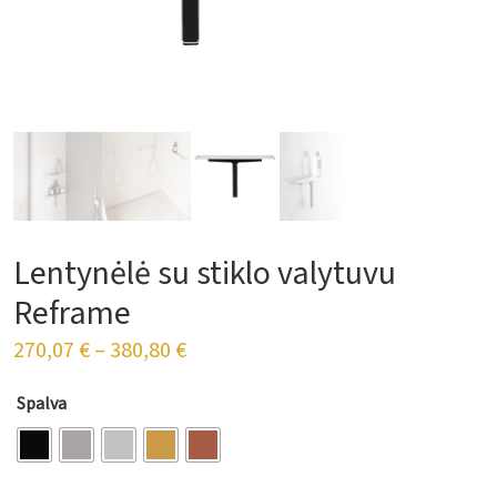
Lentynėlė su stiklo valytuvu
Reframe
270,07
€
–
380,80
€
Spalva