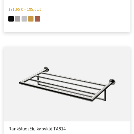
131,65
€
–
185,62
€
Rankšluosčių kabyklė TA814