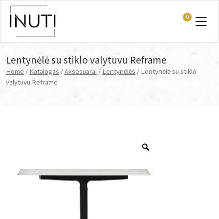
0
Main Navigation
Lentynėlė su stiklo valytuvu Reframe
Home
/
Katalogas
/
Aksesuarai
/
Lentynėlės
/ Lentynėlė su stiklo
valytuvu Reframe