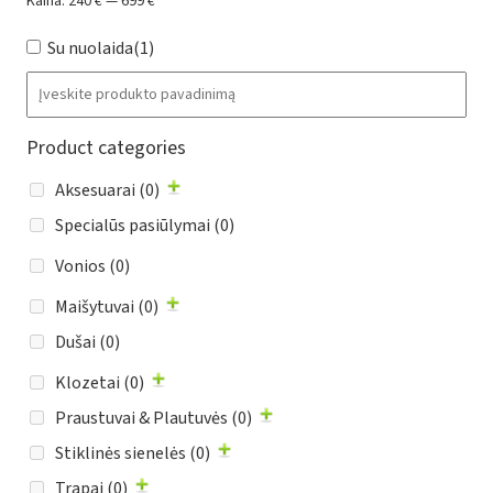
Kaina:
240 €
—
699 €
Su nuolaida
(1)
Product categories
Aksesuarai
(0)
Specialūs pasiūlymai
(0)
Vonios
(0)
Maišytuvai
(0)
Dušai
(0)
Klozetai
(0)
Praustuvai & Plautuvės
(0)
Stiklinės sienelės
(0)
Trapai
(0)