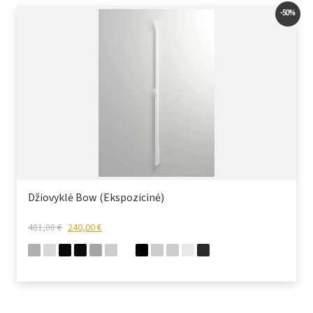
-50%
Džiovyklė Bow (Ekspozicinė)
481,00
€
240,00
€