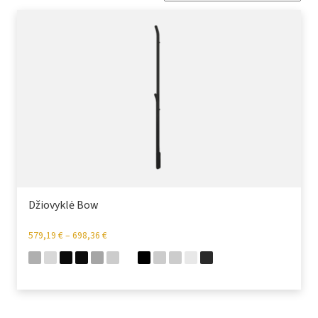
Džiovyklė Bow
579,19
€
–
698,36
€