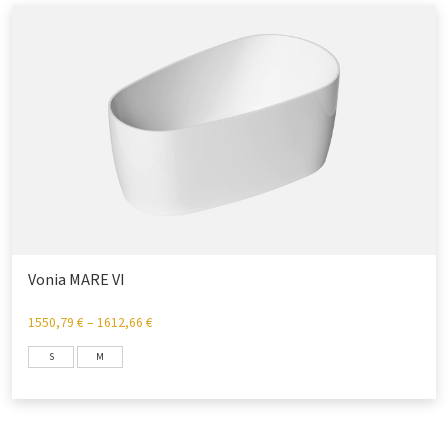
Vonia MARE VI
1550,79
€
–
1612,66
€
S
M