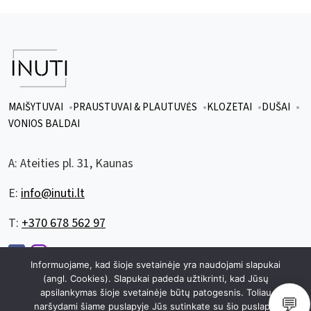
MAIŠYTUVAI
PRAUSTUVAI & PLAUTUVĖS
KLOZETAI
DUŠAI
VONIOS BALDAI
A:
Ateities pl. 31, Kaunas
E:
info@inuti.lt
T:
+370 678 562 97
Informuojame, kad šioje svetainėje yra naudojami slapukai
(angl. Cookies). Slapukai padeda užtikrinti, kad Jūsų
apsilankymas šioje svetainėje būtų patogesnis. Toliau
💬
© 2026 visos teisės saugomos inuti.lt
|
sukurta
zuzuweb.lt
naršydami šiame puslapyje Jūs sutinkate su šio puslapio