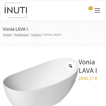
0
Main Navigation
Vonia LAVA I
Home
/
Katalogas
/
Vonios
/ Vonia LAVA I
Vonia
LAVA I
2045,77
€