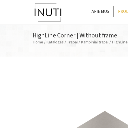
APIE MUS
PROD
Main Navigation
HighLine Corner | Without frame
Home
/
Katalogas
/
Trapai
/
Kampiniai trapai
/ HighLine