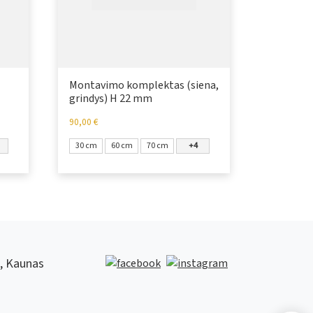
Montavimo komplektas (siena,
grindys) H 22 mm
90,00
€
30 cm
60 cm
70 cm
+4
1, Kaunas