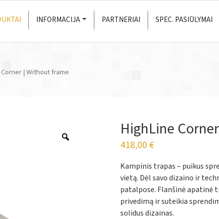
UKTAI
INFORMACIJA
PARTNERIAI
SPEC. PASIŪLYMAI
 Corner | Without frame
HighLine Corner
418,00
€
Kampinis trapas – puikus spr
vietą. Dėl savo dizaino ir te
patalpose. Flanšinė apatinė t
privedimą ir suteikia sprendi
solidus dizainas.