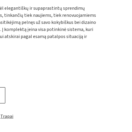
dėl elegantiškų ir supaprastintų sprendimų
 tinkančių tiek naujiems, tiek renovuojamiems
itikėjimą pelnęs už savo kokybiškus bei dizaino
. Į komplektą įeina visa potinkinė sistema, kuri
i atskirai pagal esamą patalpos situaciją ir
ame quantity
,
Trapai