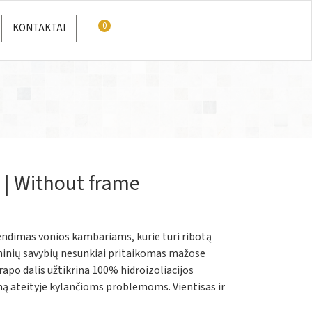
0
KONTAKTAI
 | Without frame
endimas vonios kambariams, kurie turi ribotą
chninių savybių nesunkiai pritaikomas mažose
rapo dalis užtikrina 100% hidroizoliacijos
mą ateityje kylančioms problemoms. Vientisas ir