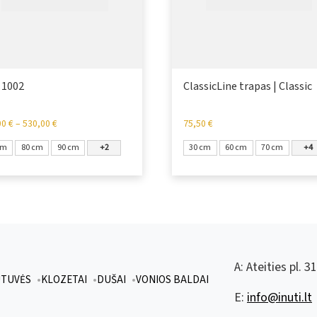
 1002
ClassicLine trapas | Classic
00
€
–
530,00
€
75,50
€
cm
80 cm
90 cm
+2
30 cm
60 cm
70 cm
+4
A:
Ateities pl. 3
UTUVĖS
KLOZETAI
DUŠAI
VONIOS BALDAI
E:
info@inuti.lt