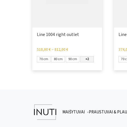
Line 1004 right outlet
Line
518,00
€
–
812,00
€
374,
70 cm
80 cm
90 cm
+2
70 
MAIŠYTUVAI
PRAUSTUVAI & PLA