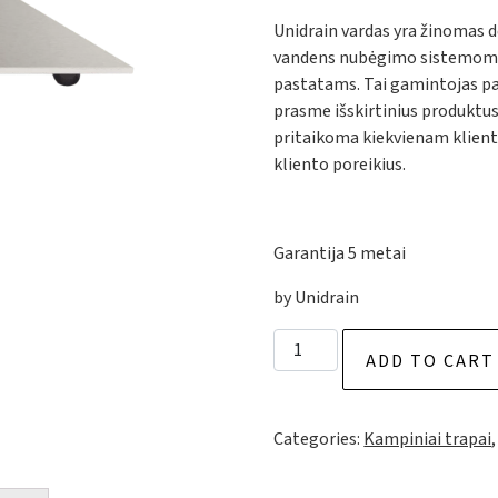
Unidrain vardas yra žinomas 
vandens nubėgimo sistemoms,
pastatams. Tai gamintojas pas
prasme išskirtinius produktus
pritaikoma kiekvienam klientu
kliento poreikius.
Garantija 5 metai
by Unidrain
HighLine Corner | Without fr
ADD TO CART
Categories:
Kampiniai trapai