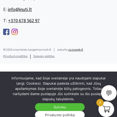
E:
info@inuti.lt
T:
+370 678 562 97
© 2026 visos teisės saugomos inuti.lt
|
sukurta
zuzuweb.lt
|
Privatumo politika
Slapukų politika
Informuojame, kad šioje svetainėje yra naudojami slapukai
(angl. Cookies). Slapukai padeda užtikrinti, kad Jūsų
apsilankymas šioje svetainėje būtų patogesnis. Toliau
💬
naršydami šiame puslapyje Jūs sutinkate su šio puslapio
slapukų taisyklėmis.
0
Sutinku
Privatumo politika