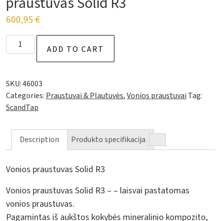
praustuvas Solid R3
600,95
€
Vonios praustuvas Solid R3 quantity
ADD TO CART
SKU:
46003
Categories:
Praustuvai & Plautuvės
,
Vonios praustuvai
Tag:
ScandTap
Description
Produkto specifikacija
Vonios praustuvas Solid R3
Vonios praustuvas Solid R3 – – laisvai pastatomas
vonios praustuvas.
Pagamintas iš aukštos kokybės mineralinio kompozito,