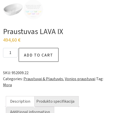
Praustuvas LAVA IX
494,60
€
Praustuvas LAVA IX quantity
ADD TO CART
SKU:
952009.22
Categories:
Praustuvai & Plautuvės
,
Vonios praustuvai
Tag:
Mora
Description
Produkto specifikacija
Additional information