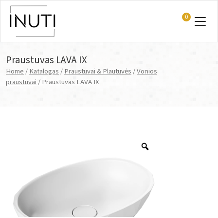
0
Main Navigation
Praustuvas LAVA IX
Home
/
Katalogas
/
Praustuvai & Plautuvės
/
Vonios
praustuvai
/ Praustuvas LAVA IX