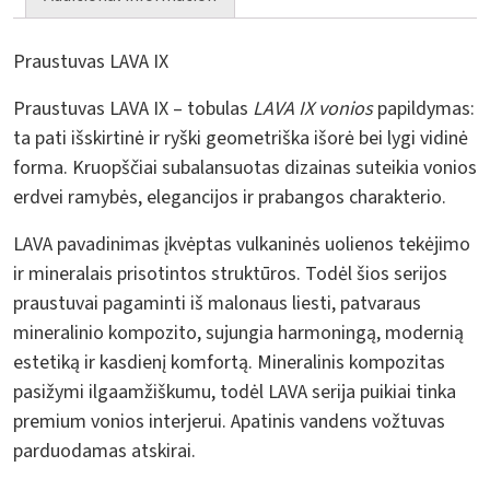
Praustuvas LAVA IX
Praustuvas LAVA IX – tobulas
LAVA IX vonios
papildymas:
ta pati išskirtinė ir ryški geometriška išorė bei lygi vidinė
forma. Kruopščiai subalansuotas dizainas suteikia vonios
erdvei ramybės, elegancijos ir prabangos charakterio.
LAVA pavadinimas įkvėptas vulkaninės uolienos tekėjimo
ir mineralais prisotintos struktūros. Todėl šios serijos
praustuvai pagaminti iš malonaus liesti, patvaraus
mineralinio kompozito, sujungia harmoningą, modernią
estetiką ir kasdienį komfortą. Mineralinis kompozitas
pasižymi ilgaamžiškumu, todėl LAVA serija puikiai tinka
premium vonios interjerui. Apatinis vandens vožtuvas
parduodamas atskirai.