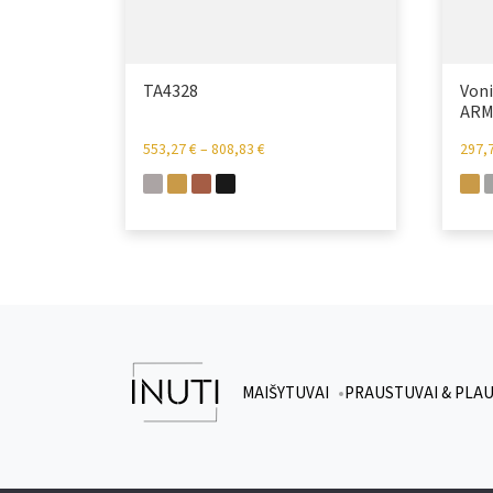
TA4328
Voni
ARM
553,27
€
–
808,83
€
297,
MAIŠYTUVAI
PRAUSTUVAI & PLA