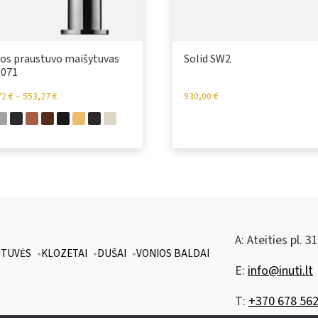
os praustuvo maišytuvas
Solid SW2
071
72
€
–
553,27
€
930,00
€
A:
Ateities pl. 3
UTUVĖS
KLOZETAI
DUŠAI
VONIOS BALDAI
E:
info@inuti.lt
T:
+370 678 562