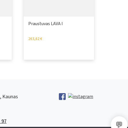
Praustuvas LAVA I
263,62
€
1, Kaunas
 97
💬