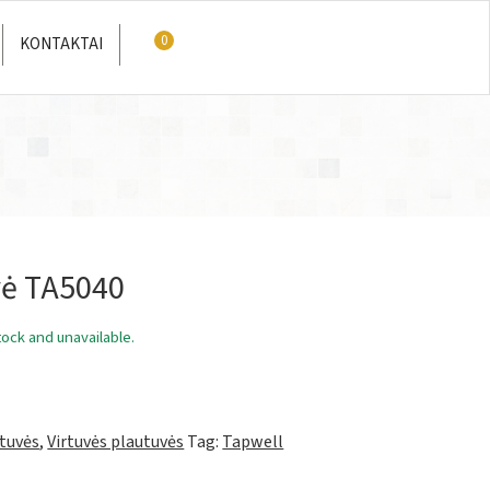
0
KONTAKTAI
vė TA5040
tock and unavailable.
utuvės
,
Virtuvės plautuvės
Tag:
Tapwell