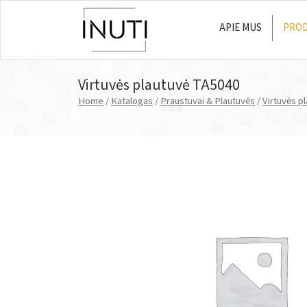
APIE MUS
PROD
Main Navigation
Virtuvės plautuvė TA5040
Home
/
Katalogas
/
Praustuvai & Plautuvės
/
Virtuvės p