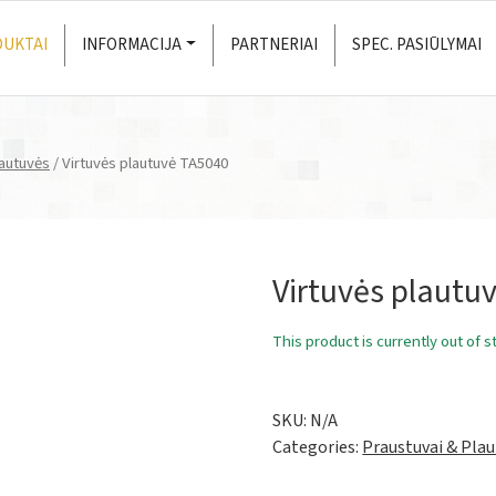
UKTAI
INFORMACIJA
PARTNERIAI
SPEC. PASIŪLYMAI
lautuvės
/ Virtuvės plautuvė TA5040
Virtuvės plautu
This product is currently out of s
SKU:
N/A
Categories:
Praustuvai & Pla