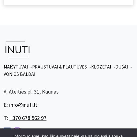
MAIŠYTUVAI
PRAUSTUVAI & PLAUTUVĖS
KLOZETAI
DUŠAI
VONIOS BALDAI
A:
Ateities pl. 31, Kaunas
E:
info@inuti.lt
T:
+370 678 562 97
Informuojame, kad šioje svetainėje yra naudojami slapukai