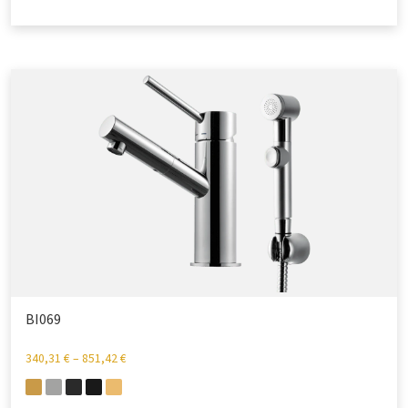
BI069
340,31
€
–
851,42
€