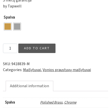
5 metų garantija
by Tapwell
Spalva
VLV077 quantity
ADD TO CART
SKU:
9418839-M
Categories:
Maišytuvai
,
Vonios praustuvų maišytuvai
Additional information
Spalva
Polished Brass
,
Chrome