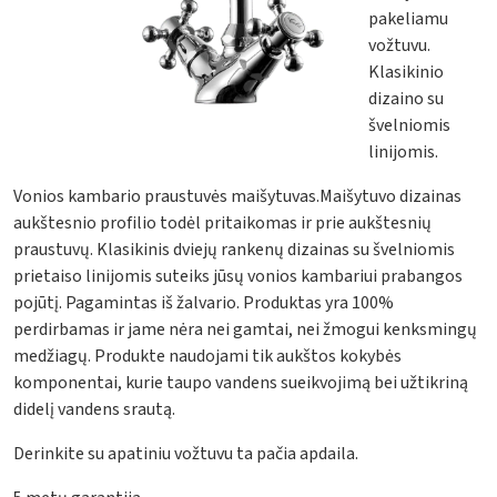
pakeliamu
vožtuvu.
Klasikinio
dizaino su
švelniomis
linijomis.
Vonios kambario praustuvės maišytuvas.Maišytuvo dizainas
aukštesnio profilio todėl pritaikomas ir prie aukštesnių
praustuvų. Klasikinis dviejų rankenų dizainas su švelniomis
prietaiso linijomis suteiks jūsų vonios kambariui prabangos
pojūtį. Pagamintas iš žalvario. Produktas yra 100%
perdirbamas ir jame nėra nei gamtai, nei žmogui kenksmingų
medžiagų. Produkte naudojami tik aukštos kokybės
komponentai, kurie taupo vandens sueikvojimą bei užtikriną
didelį vandens srautą.
Derinkite su apatiniu vožtuvu ta pačia apdaila.