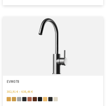
EVM078
382,91
€
–
638,46
€