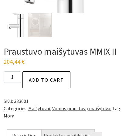
Praustuvo maišytuvas MMIX II
204,44
€
Praustuvo maišytuvas MMIX II quantity
ADD TO CART
SKU:
333001
Categories:
Maišytuvai
,
Vonios praustuvų maišytuvai
Tag:
Mora
Description
Produkto specifikacija