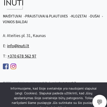
MAIŠYTUVAI
PRAUSTUVAI & PLAUTUVĖS
KLOZETAI
DUŠAI
VONIOS BALDAI
A:
Ateities pl. 31, Kaunas
E:
info@inuti.lt
T:
+370 678 562 97
© 2026 visos teisės saugomos inuti.lt
|
sukurta
zuzuweb.lt
|
Informuojame, kad šioje svetainėje yra naudojami slapukai
Privatumo politika
Slapukų politika
(angl. Cookies). Slapukai padeda užtikrinti, kad Jūsų
apsilankymas šioje svetainėje būtų patogesnis. Toliau
💬
naršydami šiame puslapyje Jūs sutinkate su šio puslapio