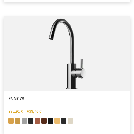
EVM078
382,91
€
–
638,46
€