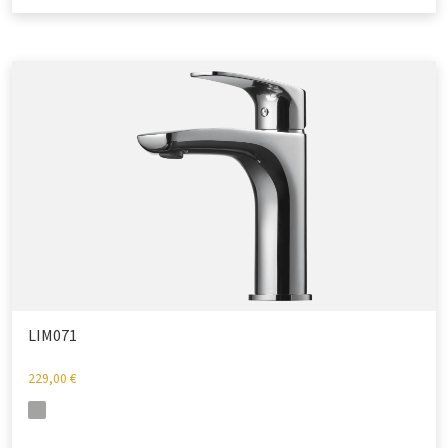
LIM071
229,00
€