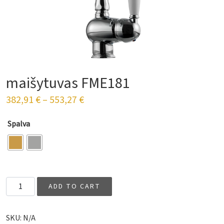
maišytuvas FME181
382,91
€
–
553,27
€
Spalva
Virtuvės maišytuvas FME181 quantity
ADD TO CART
SKU:
N/A