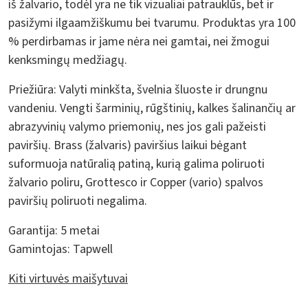
iš žalvario, todėl yra ne tik vizualiai patrauklūs, bet ir
pasižymi ilgaamžiškumu bei tvarumu. Produktas yra 100
% perdirbamas ir jame nėra nei gamtai, nei žmogui
kenksmingų medžiagų.
Priežiūra:
Valyti minkšta, švelnia šluoste ir drungnu
vandeniu. Vengti šarminių, rūgštinių, kalkes šalinančių ar
abrazyvinių valymo priemonių, nes jos gali pažeisti
paviršių. Brass (žalvaris) paviršius laikui bėgant
suformuoja natūralią patiną, kurią galima poliruoti
žalvario poliru, Grottesco ir Copper (vario) spalvos
paviršių poliruoti negalima.
Garantija:
5 metai
Gamintojas:
Tapwell
Kiti virtuvės maišytuvai