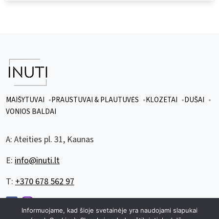
MAIŠYTUVAI
PRAUSTUVAI & PLAUTUVĖS
KLOZETAI
DUŠAI
VONIOS BALDAI
A:
Ateities pl. 31, Kaunas
E:
info@inuti.lt
T:
+370 678 562 97
Informuojame, kad šioje svetainėje yra naudojami slapukai