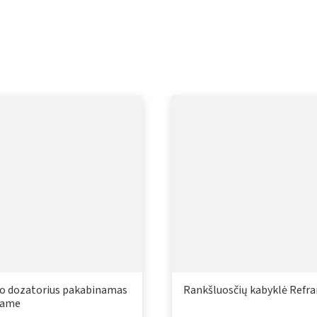
lo dozatorius pakabinamas
Rankšluosčių kabyklė Refr
rame