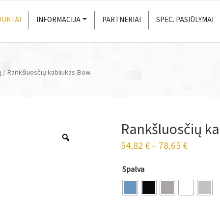
UKTAI
INFORMACIJA
PARTNERIAI
SPEC. PASIŪLYMAI
i
/ Rankšluosčių kabliukas Bow
Rankšluosčių k
54,82
€
–
78,65
€
Spalva