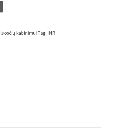
quantity
luosčių kabinimui
Tag:
INR