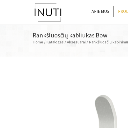
APIE MUS
PROD
Main Navigation
Rankšluosčių kabliukas Bow
Home
/
Katalogas
/
Aksesuarai
/
Rankšluosčių kabinimu