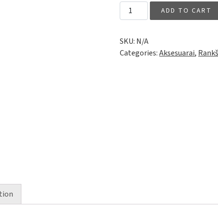
Rankšluosčių kabliukas Bow 
ADD TO CART
SKU:
N/A
Categories:
Aksesuarai
,
Rankš
tion