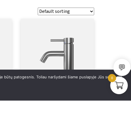
💬
ėje būtų patogesnis. Toliau naršydami šiame puslapyje Jūs sutinkate
0
ge
Praustuvo maišytuvas Wave
272,85
€
–
455,60
€