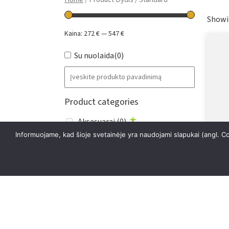
Showin
Kaina:
272 €
—
547 €
Su nuolaida
(0)
Product categories
Aksesuarai
(0)
Informuojame, kad šioje svetainėje yra naudojami slapukai (angl. C
Specialūs pasiūlymai
(0)
Vonios
(0)
Pra
Maišytuvai
(3)
Dušai
(0)
Klozetai
(0)
Praustuvai & Plautuvės
(0)