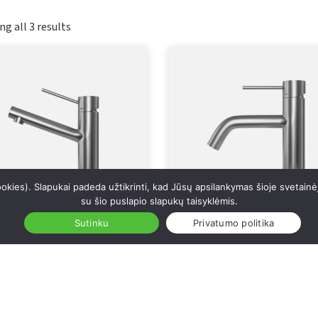
g all 3 results
ookies). Slapukai padeda užtikrinti, kad Jūsų apsilankymas šioje svetain
su šio puslapio slapukų taisyklėmis.
Sutinku
Privatumo politika
ustuvo maišytuvas Vector
Praustuvo maišytuvas Voya
289,85
€
–
546,55
€