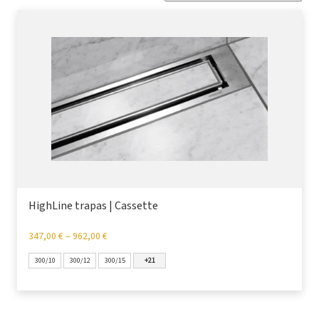
HighLine trapas | Cassette
347,00
€
–
962,00
€
300/10
300/12
300/15
+21