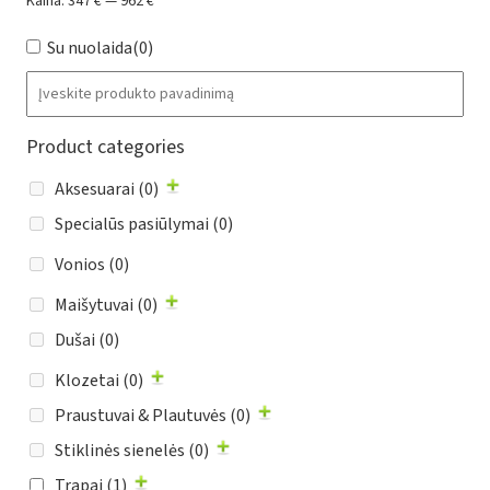
Kaina:
347 €
—
962 €
Su nuolaida
(0)
Product categories
Aksesuarai
(0)
Specialūs pasiūlymai
(0)
Vonios
(0)
Maišytuvai
(0)
Dušai
(0)
Klozetai
(0)
Praustuvai & Plautuvės
(0)
Stiklinės sienelės
(0)
Trapai
(1)