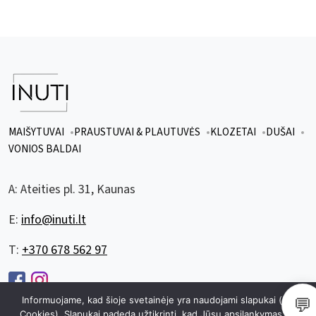
MAIŠYTUVAI
PRAUSTUVAI & PLAUTUVĖS
KLOZETAI
DUŠAI
VONIOS BALDAI
A:
Ateities pl. 31, Kaunas
E:
info@inuti.lt
T:
+370 678 562 97
💬
Informuojame, kad šioje svetainėje yra naudojami slapukai (angl.
Cookies). Slapukai padeda užtikrinti, kad Jūsų apsilankymas šioje