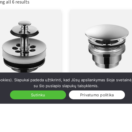
g all 6 results
ookies). Slapukai padeda užtikrinti, kad Jūsų apsilankymas šioje svetain
su šio puslapio slapukų taisyklėmis.
tinis praustuvo vožtuvas
Apatinis praustuvo vožtuvas
Sutinku
Privatumo politika
00
68400
65
€
50,69
€
–
110,32
€