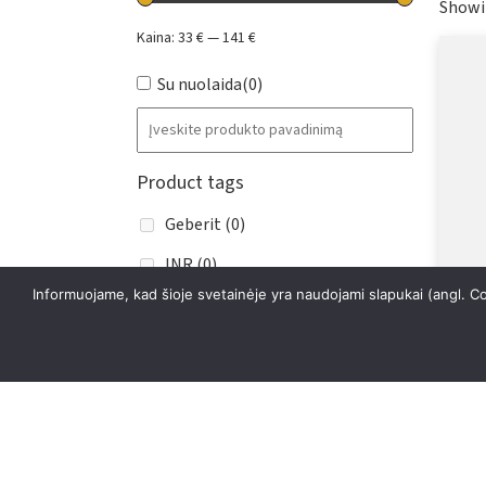
Showin
Kaina:
33 €
—
141 €
Su nuolaida
(0)
Product tags
Geberit
(0)
INR
(0)
Informuojame, kad šioje svetainėje yra naudojami slapukai (angl. C
Mora
(0)
Apa
ScandTap
(1)
584
Tapwell
(4)
33,
Unidrain
(0)