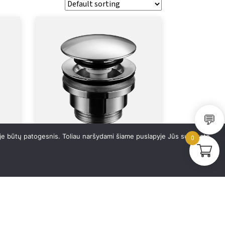
💬
ėje būtų patogesnis. Toliau naršydami šiame puslapyje Jūs sutinkate
0
Apatinis praustuvo vožtuvas
74400
50,69
€
–
110,32
€