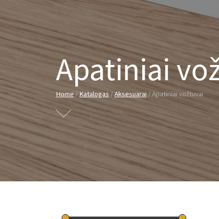
Apatiniai vo
Home
/
Katalogas
/
Aksesuarai
/ Apatiniai vožtuvai